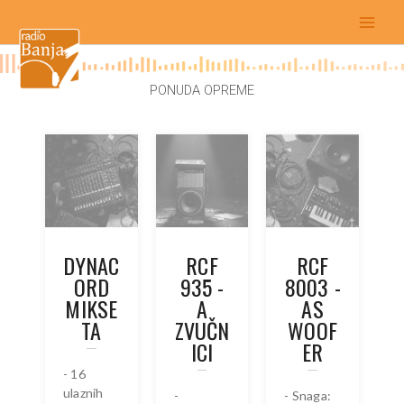
Skip
RCF
to
content
PONUDA OPREME
DYNAC
RCF
RCF
ORD
935 -
8003 -
MIKSE
A
AS
TA
ZVUČN
WOOF
ICI
ER
- 16
ulaznih
-
- Snaga: