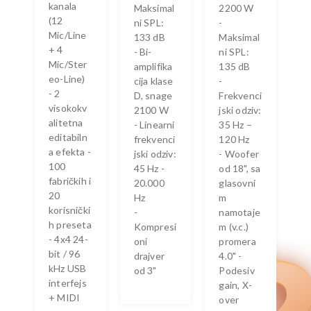
kanala
Maksimal
2200 W
(12
ni SPL:
-
Mic/Line
133 dB
Maksimal
+ 4
- Bi-
ni SPL:
Mic/Ster
amplifika
135 dB
eo-Line)
cija klase
-
- 2
D, snage
Frekvenci
visokokv
2100 W
jski odziv:
alitetna
- Linearni
35 Hz –
editabiln
frekvenci
120 Hz
a efekta -
jski odziv:
- Woofer
100
45 Hz -
od 18", sa
fabričkih i
20.000
glasovni
20
Hz
m
korisnički
-
namotaje
h preseta
Kompresi
m (v.c.)
- 4x4 24-
oni
promera
bit / 96
drajver
4.0" -
kHz USB
od 3"
Podesiv
interfejs
gain, X-
+ MIDI
over